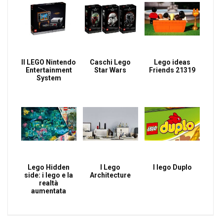
Il LEGO Nintendo
Caschi Lego
Lego ideas
Entertainment
Star Wars
Friends 21319
System
Lego Hidden
I Lego
I lego Duplo
side: i lego e la
Architecture
realtà
aumentata