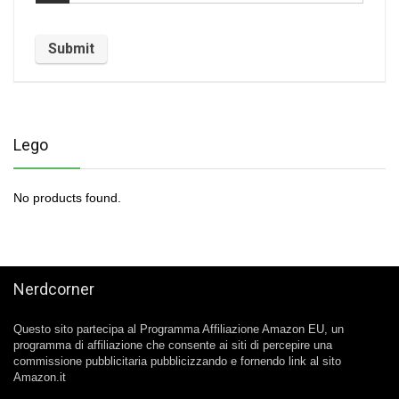
Lego
No products found.
Nerdcorner
Questo sito partecipa al Programma Affiliazione Amazon EU, un
programma di affiliazione che consente ai siti di percepire una
commissione pubblicitaria pubblicizzando e fornendo link al sito
Amazon.it